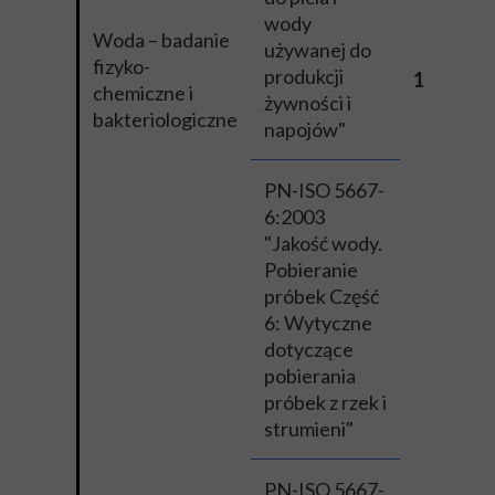
wody
Woda – badanie
używanej do
fizyko-
produkcji
18
chemiczne i
żywności i
bakteriologiczne
napojów"
PN-ISO 5667-
6:2003
"Jakość wody.
Pobieranie
próbek Część
6: Wytyczne
dotyczące
pobierania
próbek z rzek i
strumieni"
PN-ISO 5667-