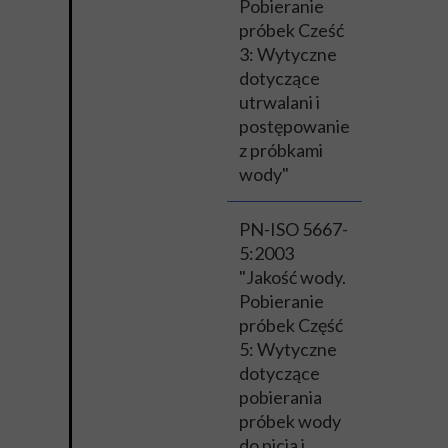
Pobieranie
próbek Cześć
3: Wytyczne
dotyczące
utrwalani i
postępowanie
z próbkami
wody"
PN-ISO 5667-
5:2003
"Jakość wody.
Pobieranie
próbek Część
5: Wytyczne
dotyczące
pobierania
próbek wody
do picia i