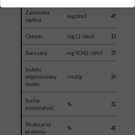
Zawiesina
mg/dm3
45
ogólna
Chlorki
mg Cl-/dm3
18
Siarczany
mg SO42-/dm3
35
Indeks
objętościowy
cm3/g
24
osadu
Sucha
%
32
pozostałość
Strata przy
%
40
prażeniu