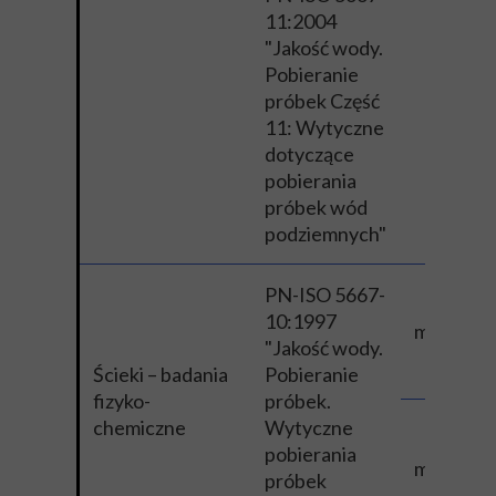
11:2004
"Jakość wody.
Pobieranie
próbek Część
11: Wytyczne
dotyczące
pobierania
próbek wód
podziemnych"
PN-ISO 5667-
10:1997
metoda r
"Jakość wody.
Ścieki – badania
Pobieranie
fizyko-
próbek.
chemiczne
Wytyczne
pobierania
metoda a
próbek