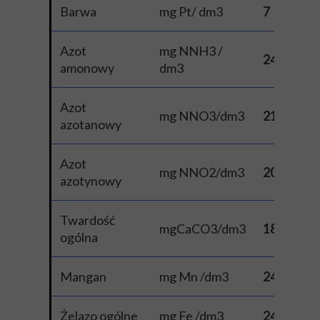
Barwa
mg Pt/ dm3
7
Azot
mg NNH3 /
24
amonowy
dm3
Azot
mg NNO3/dm3
21
azotanowy
Azot
mg NNO2/dm3
20
azotynowy
Twardość
mgCaCO3/dm3
18
ogólna
Mangan
mg Mn /dm3
24
Żelazo ogólne
mg Fe /dm3
24