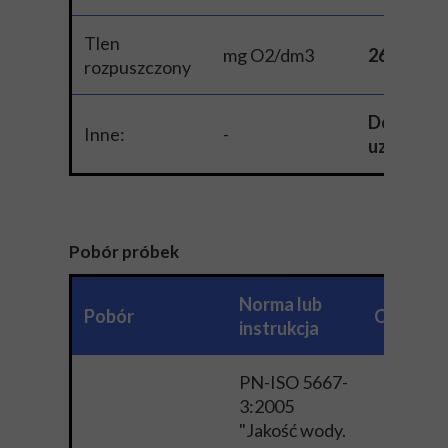
Tlen
mg O2/dm3
26
rozpuszczony
Do
Inne:
-
uzgodnie
Pobór próbek
Norma lub
Pobór
Cena (ne
instrukcja
PN-ISO 5667-
3:2005
"Jakość wody.