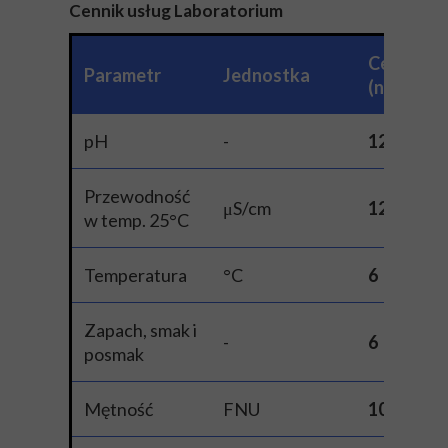
Cennik usług Laboratorium
Cena
Parametr
Jednostka
(netto)
pH
-
12
Przewodność
μS/cm
12
w temp. 25°C
Temperatura
°C
6
Zapach, smak i
-
6
posmak
Mętność
FNU
10