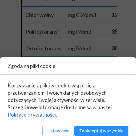
Chlor wolny
mg Cl2/dm3
12
Polifosforany
mg P/dm3
35
Ortofosforany
mg P/dm3
30
Fosfor ogólny
mg P/dm3
45
Zgoda na pliki cookie
ChZTCr
mg O2/dm3
60
Korzystanie z plików cookie wiąże się z
przetwarzaniem Twoich danych osobowych
BZT5
mg O2/dm3
50
dotyczących Twojej aktywności w serwisie.
Szczegółowe informacje dostępne są w naszej
Polityce Prywatności
.
Azot ogólny
mg N/dm3
85
Ustawienia
Zaakceptuj wszystkie
Azot Kjeldahla
mg N/dm3
50