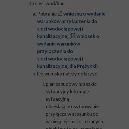
do sieci wod/kan.
Pobranie
wniosku o wydanie
warunków przyłączenia do
sieci wodociągowej i
kanalizacyjnej
(
wniosek o
wydanie warunków
przyłączenia do
sieci wodociągowej i
kanalizacyjnej dla Prężynki
)
Do wniosku należy dołączyć:
plan zabudowy lub szkic
sytuacyjny lub mapę
sytuacyjną
określające usytuowanie
przyłącza w stosunku do
istniejącej sieci oraz innych
obiektów i sieci uzbrojenia