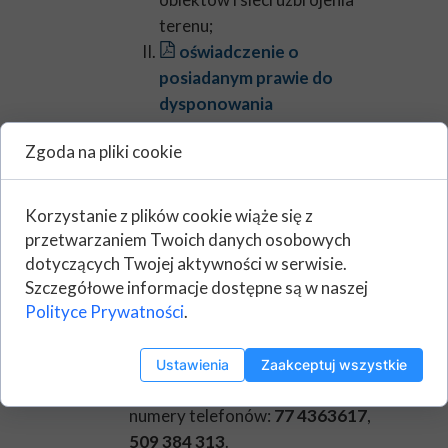
terenu;
oświadczenie o
posiadanym prawie do
dysponowania
nieruchomością
;
Zgoda na pliki cookie
upoważnienie Inwestora dla
pełnomocnika.
wypełniony i podpisany wniosek
Korzystanie z plików cookie wiąże się z
należy złożyć osobiście w
przetwarzaniem Twoich danych osobowych
sekretariacie Spółki lub wysłać
dotyczących Twojej aktywności w serwisie.
pocztą tradycyjną. Termin
Szczegółowe informacje dostępne są w naszej
Polityce Prywatności
.
rozpatrzenia wniosku wynosi do
21 dni.
W przypadku pytań prosimy o
Ustawienia
Zaakceptuj wszystkie
kontakt z Działem JRP;
numery telefonów:
77 4363617
,
509 384 313
.