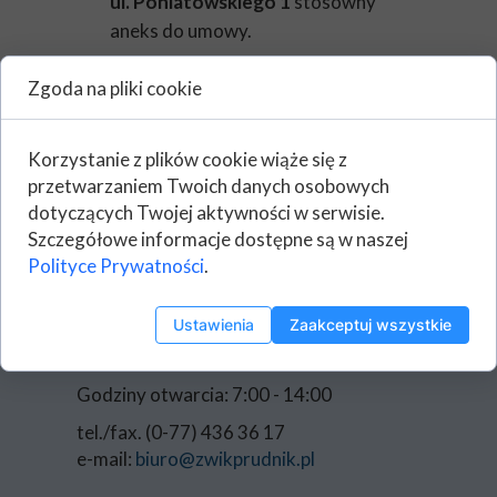
ul. Poniatowskiego 1
stosowny
aneks do umowy.
Zgoda na pliki cookie
Korzystanie z plików cookie wiąże się z
przetwarzaniem Twoich danych osobowych
dotyczących Twojej aktywności w serwisie.
Szczegółowe informacje dostępne są w naszej
Polityce Prywatności
.
Biuro Obsługi Klienta
Ustawienia
Zaakceptuj wszystkie
Poniedziałek - Piątek
Godziny otwarcia: 7:00 - 14:00
tel./fax. (0-77) 436 36 17
e-mail:
biuro@zwikprudnik.pl