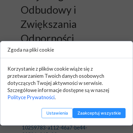
Odbudowy i
Zwiększania
Odporności.
Zgoda na pliki cookie
Adres strony internetowej
prowadzonego
Korzystanie z plików cookie wiąże się z
postępowania:
https://ezamowienia.gov
przetwarzaniem Twoich danych osobowych
.pl
dotyczących Twojej aktywności w serwisie.
Szczegółowe informacje dostępne są w naszej
Adres strony, na której udostępniane
Polityce Prywatności
.
będą zmiany, wyjaśnienia treści SWZ
oraz inne
dokumenty:
https://ezamowienia.gov.pl/
Ustawienia
Zaakceptuj wszystkie
mp-client/search/list/ocds-148610-
10259783-a112-46a7-be44-