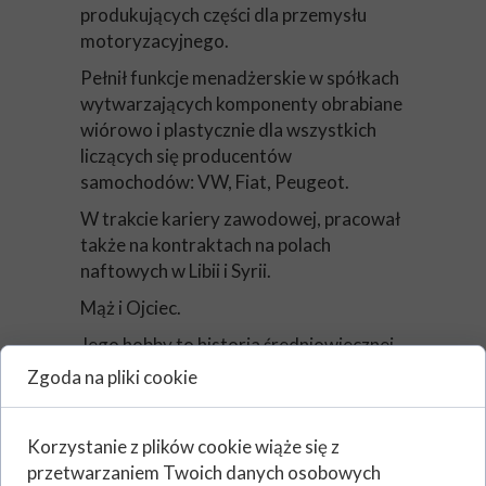
produkujących części dla przemysłu
motoryzacyjnego.
Pełnił funkcje menadżerskie w spółkach
wytwarzających komponenty obrabiane
wiórowo i plastycznie dla wszystkich
liczących się producentów
samochodów: VW, Fiat, Peugeot.
W trakcie kariery zawodowej, pracował
także na kontraktach na polach
naftowych w Libii i Syrii.
Mąż i Ojciec.
Jego hobby to historia średniowiecznej
Polski, sporty wodne i opieka nad
Zgoda na pliki cookie
zwierzętami.
Korzystanie z plików cookie wiąże się z
przetwarzaniem Twoich danych osobowych