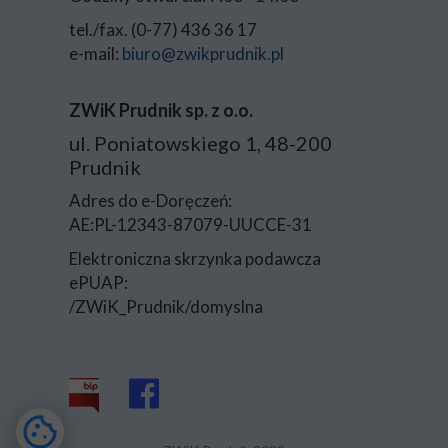
tel./fax. (0-77) 436 36 17
e-mail:
biuro@zwikprudnik.pl
ZWiK Prudnik sp. z o.o.
ul. Poniatowskiego 1, 48-200
Prudnik
Adres do e-Doręczeń:
AE:PL-12343-87079-UUCCE-31
Elektroniczna skrzynka podawcza
ePUAP:
/ZWiK_Prudnik/domyslna