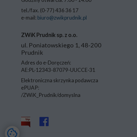
tel./fax. (0-77) 436 36 17
e-mail:
biuro@zwikprudnik.pl
ZWiK Prudnik sp. z o.o.
ul. Poniatowskiego 1, 48-200
Prudnik
Adres do e-Doręczeń:
AE:PL-12343-87079-UUCCE-31
Elektroniczna skrzynka podawcza
ePUAP:
/ZWiK_Prudnik/domyslna