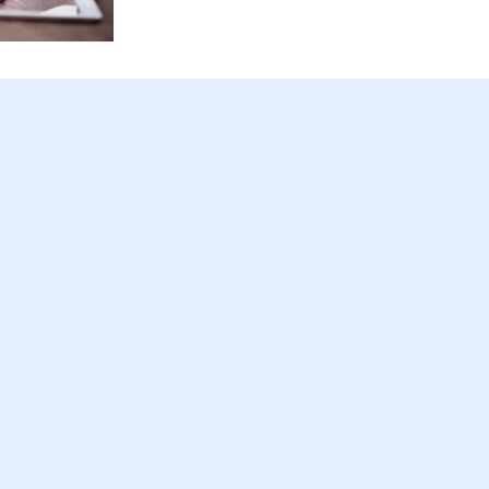
WYKONANIE USŁUGI SPRZĘTEM
E-BOK
REGULAMINY
TARYFY
CENNIK
WYNIKI BADAŃ WODY
OCHRONA DANYCH OSOBOWYCH