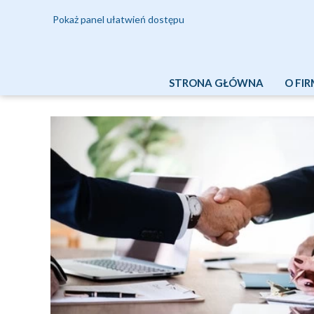
Pokaż panel ułatwień dostępu
STRONA GŁÓWNA
O FIR
ZAK
HIS
ZAR
RAD
DZI