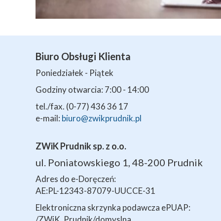
Biuro Obsługi Klienta
Poniedziałek - Piątek
Godziny otwarcia: 7:00 - 14:00
tel./fax. (0-77) 436 36 17
e-mail:
biuro@zwikprudnik.pl
ZWiK Prudnik sp. z o.o.
ul. Poniatowskiego 1, 48-200 Prudnik
Adres do e-Doręczeń:
AE:PL-12343-87079-UUCCE-31
Elektroniczna skrzynka podawcza ePUAP:
/ZWiK_Prudnik/domyslna