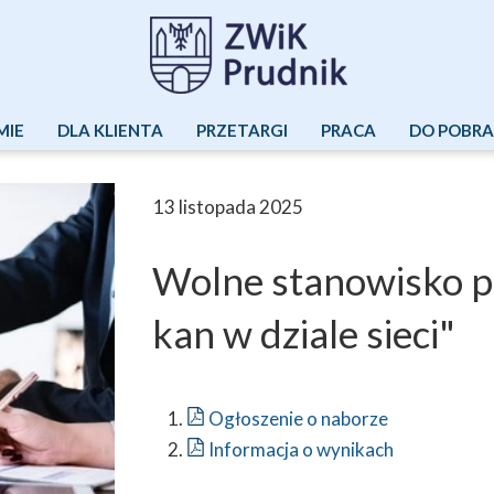
MIE
DLA KLIENTA
PRZETARGI
PRACA
DO POBRA
RES USŁUG
WYWÓZ NIECZYSTOŚCI CIEKŁYCH
13 listopada 2025
TORIA
CZYSZCZENIE KANALIZACJI
Wolne stanowisko p
ZĄD
WYKONANIE PRZYŁĄCZY WOD-KAN
A NADZORCZA
PRZYŁĄCZENIE DO SIECI WOD-KAN
kan w dziale sieci"
AŁY
BADANIA LABORATORYJNE
ZAWARCIE / ZMIANA UMOWY
Ogłoszenie o naborze
Informacja o wynikach
MONTAŻ PODLICZNIKA OGRODOWEGO